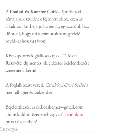
A 
Család és Karrier Coffee
 április havi 
témája sok szülőnek fejtörést okoz, ezen az 
alkalmon körbejárjuk a témát, egyszerűbb lesz 
dönteni, hogy mi a számotokra megfelelő 
rövid- és hosszú távon!
Kiscsoportos foglalkozás max. 12 fővel.
Részvétel díjmentes, de előzetes bejelentkezést 
szeretnénk kérni!
A foglalkozást vezeti: 
Czinkóczi-Dori Szilvia
mentálhigiénés szakember
Bejelentkezés: csak.kecskemet@gmail.com 
címre küldött üzenettel vagy a 
facebookon
privát üzenetben!
Események