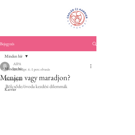
Család és
KarrierPONT
Kecskemét
Bejegyzés
Minden hír
AIPA
Minden hír
2019. ápr. 6.
1 perc olvasás
Menjen vagy maradjon?
Események
Bölcsőde/óvoda kezdési dilemmák
Karrier