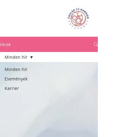
Család és
KarrierPONT
Kecskemét
Hírek
Minden hír
Minden hír
Események
Karrier