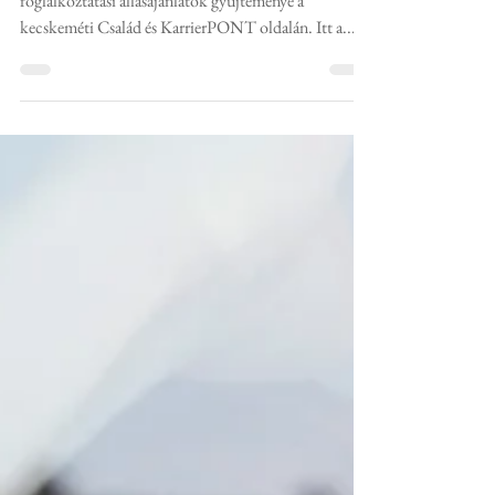
Hétről-hétre frissülő, hagyományostól eltérő
foglalkoztatási állásajánlatok gyűjteménye a
kecskeméti Család és KarrierPONT oldalán. Itt a...