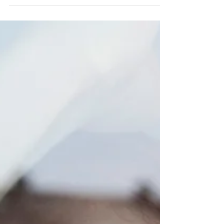
kecskeméti Család és KarrierPONT oldalán. Itt a...