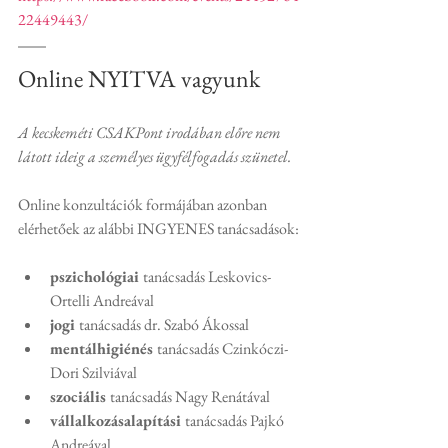
22449443/
Online NYITVA vagyunk
A kecskeméti CSAKPont irodában előre nem 
látott ideig a személyes ügyfélfogadás szünetel.
Online konzultációk formájában azonban 
elérhetőek az alábbi INGYENES tanácsadások:
pszichológiai 
tanácsadás Leskovics-
Ortelli Andreával
jogi 
tanácsadás dr. Szabó Ákossal
mentálhigiénés 
tanácsadás Czinkóczi-
Dori Szilviával
szociális 
tanácsadás Nagy Renátával
vállalkozásalapítási 
tanácsadás Pajkó 
Andreával.