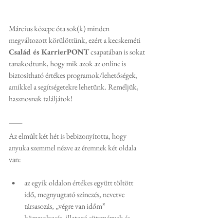
Március közepe óta sok(k) minden 
megváltozott körülöttünk, ezért a kecskeméti 
Család és KarrierPONT
 csapatában is sokat 
tanakodtunk, hogy mik azok az online is 
biztosítható értékes programok/lehetőségek, 
amikkel a segítségetekre lehetünk. Reméljük, 
hasznosnak találjátok!
Az elmúlt két hét is bebizonyította, hogy 
anyuka szemmel nézve az éremnek két oldala 
van:
az egyik oldalon értékes együtt töltött 
idő, megnyugtató színezés, nevetve 
társasozás, „végre van időm” 
könyvolvasás, illatozó sütemények és 