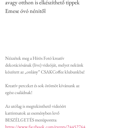
avagy otthon is elkészíthető tippek 
Emese óvó nénitől
Nézzétek meg a Hírös Fotó kreatív 
dekorációsának (live) videóját, melyet nekünk 
készített az „onlány” CSAKCoffee klubunkba! 
Kreatív perceket és sok örömöt kívánunk az 
egész családnak!
Az utólag is megtekinthető videóért 
kattintsatok az eseményben levő 
BESZÉLGETÉS menüpontra: 
https://www.facebook.com/events/24452764