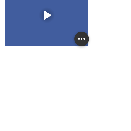
Facebook-oldalunk:
https://www.facebook.com/Csal%C3%A1d-
%C3%A9s-KarrierPont-Kecskem%C3%A9t-
183554975623798/
Honlapunk: 
https://www.nokcsaladmunka.hu/
Sürgős esetben a 
06 20 331 7735
-ös és a 
06 20 