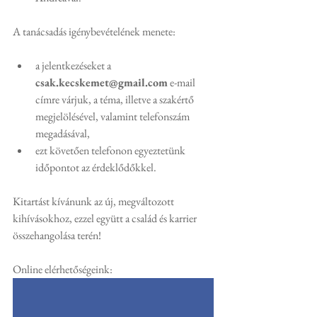
A tanácsadás igénybevételének menete:
a jelentkezéseket a 
csak.kecskemet@gmail.com
 e-mail 
címre várjuk, a téma, illetve a szakértő 
megjelölésével, valamint telefonszám 
megadásával,
ezt követően telefonon egyeztetünk 
időpontot az érdeklődőkkel.
Kitartást kívánunk az új, megváltozott 
kihívásokhoz, ezzel együtt a család és karrier 
összehangolása terén! 
Online elérhetőségeink: