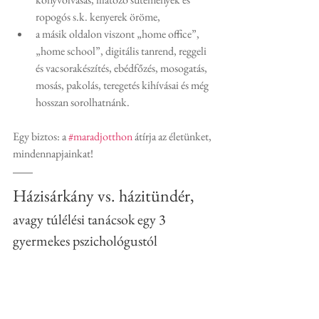
ropogós s.k. kenyerek öröme,
a másik oldalon viszont „home office”, 
„home school”, digitális tanrend, reggeli 
és vacsorakészítés, ebédfőzés, mosogatás, 
mosás, pakolás, teregetés kihívásai és még 
hosszan sorolhatnánk.
Egy biztos: a 
#maradjotthon
 átírja az életünket, 
mindennapjainkat!
Házisárkány vs. házitündér,
avagy túlélési tanácsok egy 3 
gyermekes pszichológustól