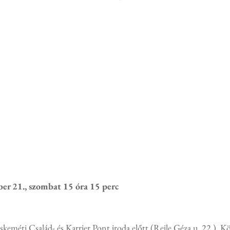
er 21., szombat 15 óra 15 perc
skeméti Család- és Karrier Pont iroda előtt (Reile Géza u. 22.). 