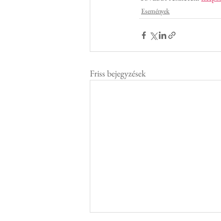
Események
Friss bejegyzések