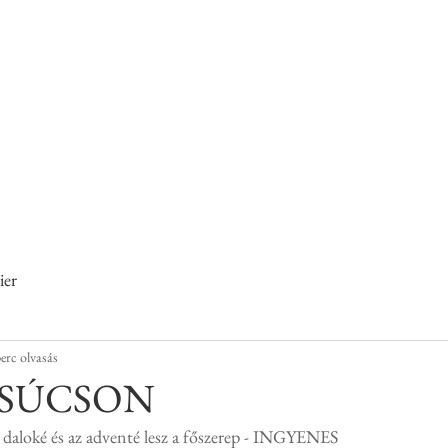
helyen című pályázat keretében működő
és KarrierPONT
Kecskemét
ier
erc olvasás
CSÚCSON
li daloké és az adventé lesz a főszerep - INGYENES