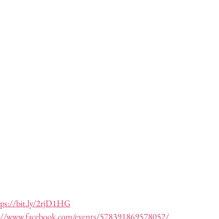
tps://bit.ly/2rjD1HG
s://www.facebook.com/events/578391869578052/