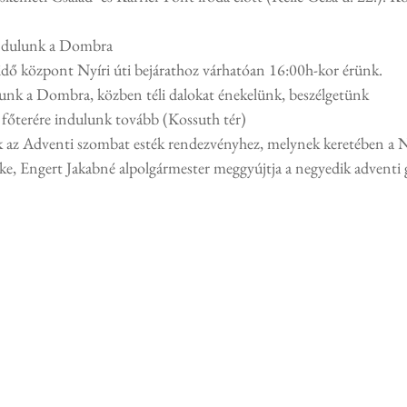
indulunk a Dombra
dő központ Nyíri úti bejárathoz várhatóan 16:00h-kor érünk.
lunk a Dombra, közben téli dalokat énekelünk, beszélgetünk
főterére indulunk tovább (Kossuth tér)
k az Adventi szombat esték rendezvényhez, melynek keretében a 
öke, Engert Jakabné alpolgármester meggyújtja a negyedik adventi 