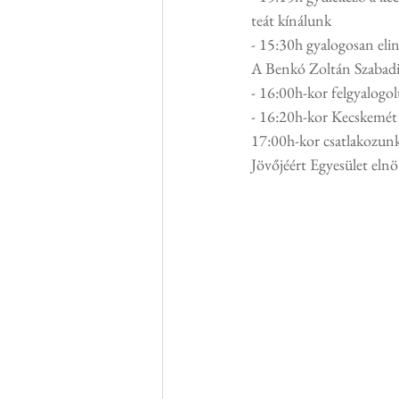
teát kínálunk
- 15:30h gyalogosan el
A Benkó Zoltán Szabadi
- 16:00h-kor felgyalogo
- 16:20h-kor Kecskemét 
17:00h-kor csatlakozun
Jövőjéért Egyesület eln