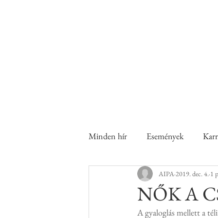
A nők a családban és a munka
Család 
Minden hír
Események
Karr
AIPA
2019. dec. 4.
1 p
NŐK A 
A gyaloglás mellett a té