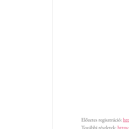
Előzetes regisztráció: 
ht
További részletek: 
http