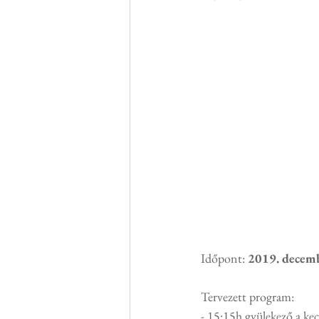
Időpont: 
2019. decemb
Tervezett program:
- 15:15h gyülekező a kec