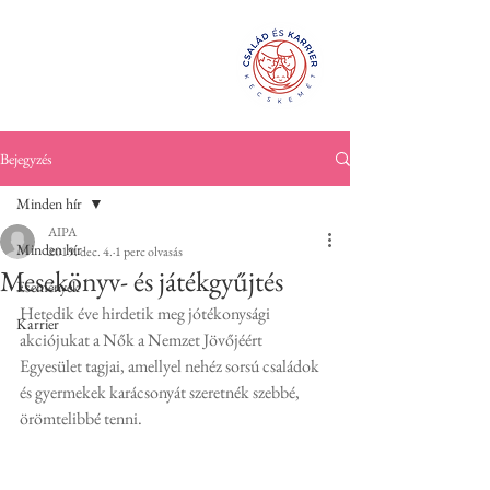
Család és
KarrierPONT
Kecskemét
Bejegyzés
Minden hír
AIPA
Minden hír
2019. dec. 4.
1 perc olvasás
Mesekönyv- és játékgyűjtés
Események
Hetedik éve hirdetik meg jótékonysági 
Karrier
akciójukat a Nők a Nemzet Jövőjéért 
Egyesület tagjai, amellyel nehéz sorsú családok 
és gyermekek karácsonyát szeretnék szebbé, 
örömtelibbé tenni. 