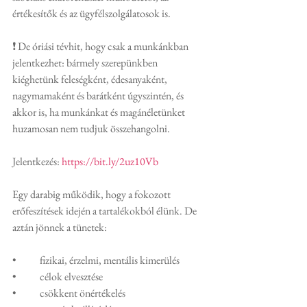
értékesítők és az ügyfélszolgálatosok is.
❗️ De óriási tévhit, hogy csak a munkánkban 
jelentkezhet: bármely szerepünkben 
kiéghetünk feleségként, édesanyaként, 
nagymamaként és barátként úgyszintén, és 
akkor is, ha munkánkat és magánéletünket 
huzamosan nem tudjuk összehangolni. 
Jelentkezés: 
https://bit.ly/2uz10Vb
Egy darabig működik, hogy a fokozott 
erőfeszítések idején a tartalékokból élünk. De 
aztán jönnek a tünetek:
•	fizikai, érzelmi, mentális kimerülés
•	célok elvesztése
•	csökkent önértékelés