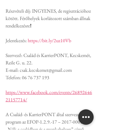
Részvételi díj: INGYENES, de regisztrációhoz 
kötött. Férőhelyek korlátozott számban állnak 
rendelkezésre❗
Jelentkezés: 
https://bit.ly/2uz10Vb
Szervező: Család és KarrierPONT, Kecskemét, 
Reile G. u. 22.
E-mail: csak.kecskemet@gmail.com
Telefon: 06 76 737 193
https://www.facebook.com/events/26892646
21157714/
A Család- és KarrierPONT által szervezett 
program az EFOP-1.2.9.-17 – 2017-00019 
„Nők a családban és a munkahelyen” című 
standard felhívás keretében meghirdetett 