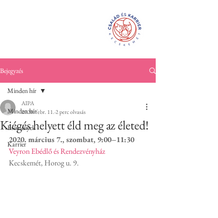
Család és
KarrierPONT
Kecskemét
Bejegyzés
Minden hír
AIPA
Minden hír
2020. febr. 11.
2 perc olvasás
Kiégés helyett éld meg az életed!
Események
2020. március 7., szombat, 9:00–11:30
Karrier
Veyron Ebédlő és Rendezvényház
Kecskemét, Horog u. 9.