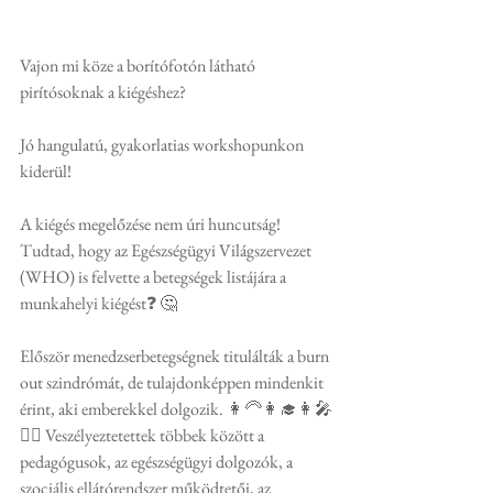
Vajon mi köze a borítófotón látható 
pirítósoknak a kiégéshez?
Jó hangulatú, gyakorlatias workshopunkon 
kiderül! 
A kiégés megelőzése nem úri huncutság! 
Tudtad, hogy az Egészségügyi Világszervezet 
(WHO) is felvette a betegségek listájára a 
munkahelyi kiégést❓ 🤔
Először menedzserbetegségnek titulálták a burn 
out szindrómát, de tulajdonképpen mindenkit 
érint, aki emberekkel dolgozik. 👩‍🦳👩‍🎓👩‍🎤
👮‍♂️ Veszélyeztetettek többek között a 
pedagógusok, az egészségügyi dolgozók, a 
szociális ellátórendszer működtetői, az 