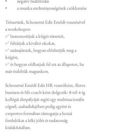
•	negatív beállítódás
•	a munka eredményességének csökkenése
Trénerünk, Schonerné Edit Emődi vezetésével 
a workshopon 
✅ beazonosítjuk a kiégés tüneteit, 
✅ feltárjuk a kiváltó okokat,
✅ utánajárunk, hogyan előzhetjük meg a 
kiégést,
✅ és hogyan oldhatjuk fel ezt az állapotot, ha 
már észleltük magunkon.
Schonerné Emődi Edit HR vezetőként, illetve 
business és life coach-ként dolgozik: 8-tól 4-ig 
kollégái életpályáját segíti egy multinacionális 
cégnél, szabadidejében pedig egyéni és 
csoportos formában támogatja a hozzá 
fordulókat a lelki jólét és tudatosság 
kialakításában.