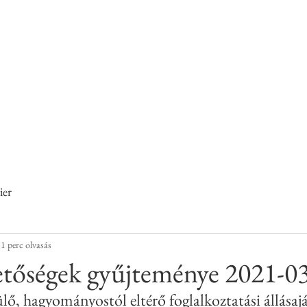
helyen című pályázat keretében működő
és KarrierPONT
Kecskemét
ier
1 perc olvasás
etőségek gyűjteménye 2021-0
ülő, hagyományostól eltérő foglalkoztatási állásaj