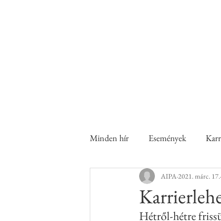
A nők a családban és a munka
Család 
Minden hír
Események
Karr
AIPA
2021. márc. 17.
Karrierleh
Hétről-hétre friss