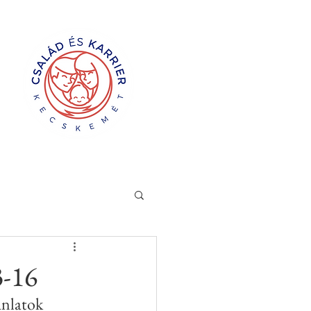
3-16
ánlatok 