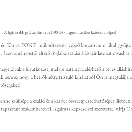
A legfrissebb gyűjtemény (2021-03-16) megtekintéséhez kattints a képre!
  és  KarrierPONT  működtetését  végző konzorcium  által  gyűjtött
,  hagyományostól eltérő foglalkoztatási állásajánlatokat olvashatja
gjelöltük a hivatkozást, melyre kattintva elérhető a teljes álláshir
k benne, hogy a hétről-hétre frissülő kínálatból Ön is megtalálja a 
etőségeket!
nne szüksége a család és a karrier összeegyeztethetőségét illetően,
pasztalt szakembereivel, izgalmas képzéseivel szeretettel várja Ö