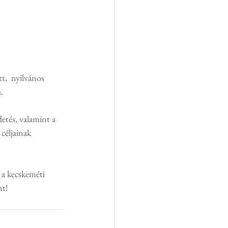
,  nyilvános  
.
detés, valamint a 
céljainak 
 a kecskeméti 
nt!