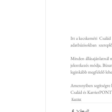
Itt a kecskeméti  Család
adatbázisokban  szereplő
Minden állásajánlatnál me
jelentkezés módja. Bízun
leginkább megfelelő leh
Amennyiben segítségre le
Család és KarrierPONT ta
Karrier