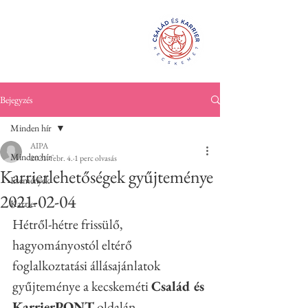
Család és
KarrierPONT
Kecskemét
Bejegyzés
Minden hír
AIPA
Minden hír
2021. febr. 4.
1 perc olvasás
Karrierlehetőségek gyűjteménye
Események
2021-02-04
Karrier
Hétről-hétre frissülő, 
hagyományostól eltérő 
foglalkoztatási állásajánlatok 
gyűjteménye a kecskeméti 
Család és 
KarrierPONT
 oldalán.