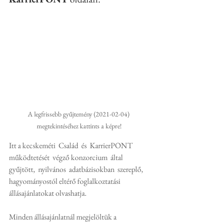
A legfrissebb gyűjtemény (2021-02-04) 
megtekintéséhez kattints a képre!
Itt a kecskeméti  Család  és  KarrierPONT  
működtetését  végző konzorcium  által  
gyűjtött,  nyilvános  adatbázisokban  szereplő,  
hagyományostól eltérő foglalkoztatási 
állásajánlatokat olvashatja.
Minden állásajánlatnál megjelöltük a 