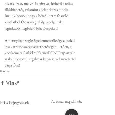
hivatkozást, melyre kattintva elérhető a teljes 
álláshirdetés, valamint a jelentkezés módja. 
Bízunk benne, hogy a hétről-hétre frissülő 
kínálatból Ön is megtalálja a céljainak 
leginkább megfelelő lehetőségeket!
Amennyiben segítségre lenne szüksége a család 
és a karrier összeegyeztethetőségét illetően, a 
kecskeméti Család és KarrierPONT tapasztalt 
szakembereivel, izgalmas képzéseivel szeretettel 
várja Önt!
Karrier
Az összes megtekintése
Friss bejegyzések