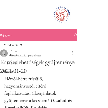
Család és
KarrierPONT
Kecskemét
Bejegyzés
Minden hír
AIPA
Minden hír
2021. jan. 21.
1 perc olvasás
Karrierlehetőségek gyűjteménye
Események
2021-01-20
Karrier
Hétről-hétre frissülő, 
hagyományostól eltérő 
foglalkoztatási állásajánlatok 
gyűjteménye a kecskeméti 
Család és 
KarrierPONT
 oldalán.