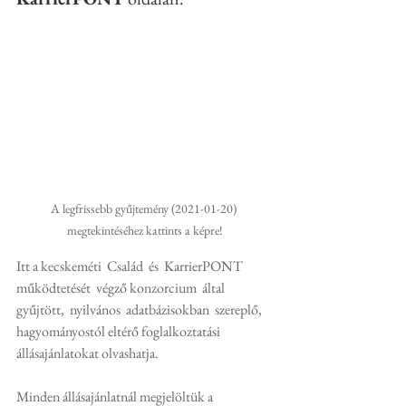
A legfrissebb gyűjtemény (2021-01-20) 
megtekintéséhez kattints a képre!
Itt a kecskeméti  Család  és  KarrierPONT  
működtetését  végző konzorcium  által  
gyűjtött,  nyilvános  adatbázisokban  szereplő,  
hagyományostól eltérő foglalkoztatási 
állásajánlatokat olvashatja.
Minden állásajánlatnál megjelöltük a 