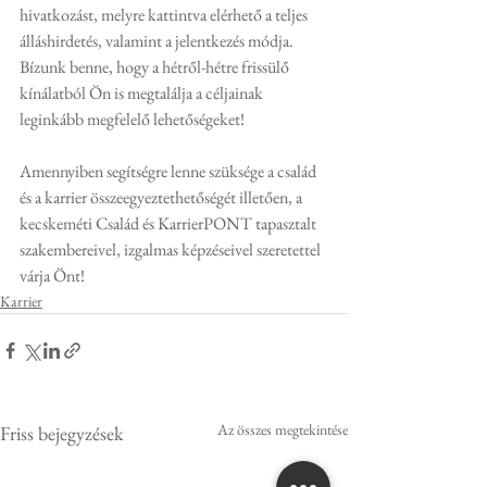
hivatkozást, melyre kattintva elérhető a teljes 
álláshirdetés, valamint a jelentkezés módja. 
Bízunk benne, hogy a hétről-hétre frissülő 
kínálatból Ön is megtalálja a céljainak 
leginkább megfelelő lehetőségeket!
Amennyiben segítségre lenne szüksége a család 
és a karrier összeegyeztethetőségét illetően, a 
kecskeméti Család és KarrierPONT tapasztalt 
szakembereivel, izgalmas képzéseivel szeretettel 
várja Önt!
Karrier
Az összes megtekintése
Friss bejegyzések