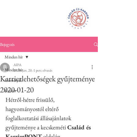
Család és
KarrierPONT
Kecskemét
Bejegyzés
Minden hír
AIPA
Minden hír
2020. jan. 20.
1 perc olvasás
Karrierlehetőségek gyűjteménye
Események
2020-01-20
Karrier
Hétről-hétre frissülő, 
hagyományostól eltérő 
foglalkoztatási állásajánlatok 
gyűjteménye a kecskeméti 
Család és 
KarrierPONT
 oldalán.