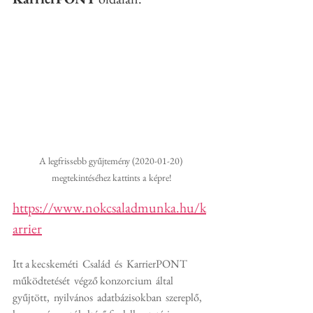
A legfrissebb gyűjtemény (2020-01-20) 
megtekintéséhez kattints a képre!
https://www.nokcsaladmunka.hu/k
arrier
Itt a kecskeméti  Család  és  KarrierPONT  
működtetését  végző konzorcium  által  
gyűjtött,  nyilvános  adatbázisokban  szereplő,  