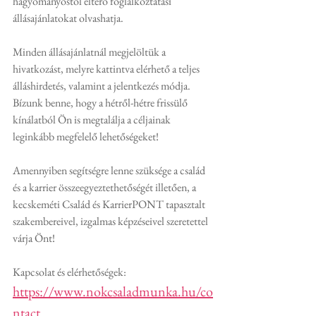
hagyományostól eltérő foglalkoztatási 
állásajánlatokat olvashatja.
Minden állásajánlatnál megjelöltük a 
hivatkozást, melyre kattintva elérhető a teljes 
álláshirdetés, valamint a jelentkezés módja. 
Bízunk benne, hogy a hétről-hétre frissülő 
kínálatból Ön is megtalálja a céljainak 
leginkább megfelelő lehetőségeket!
Amennyiben segítségre lenne szüksége a család 
és a karrier összeegyeztethetőségét illetően, a 
kecskeméti Család és KarrierPONT tapasztalt 
szakembereivel, izgalmas képzéseivel szeretettel 
várja Önt!
Kapcsolat és elérhetőségek:
https://www.nokcsaladmunka.hu/co
ntact