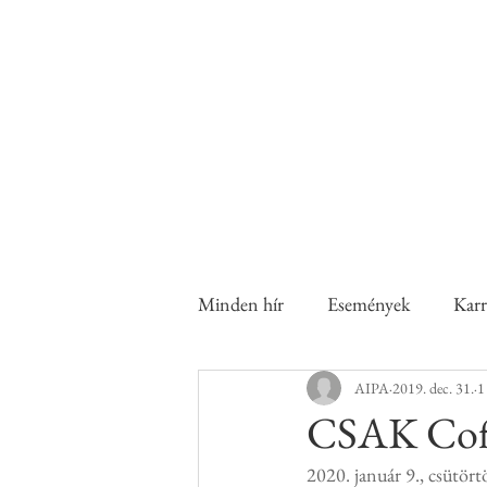
A nők a családban és a munka
Család 
Minden hír
Események
Karr
AIPA
2019. dec. 31.
1
CSAK Coffe
2020. január 9., csütör