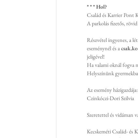
* * * Hol?
Család és Karrier Pont 
A parkolás fizetős, rövi
Részvétel ingyenes, a lé
eseménynél és a 
csak.k
jeligével!
Ha valami oknál fogva n
Helyszínünk gyermekbarát
Az esemény házigazdája: 
Czinkóczi-Dori Szilvia
Szeretettel és vidáman v
Kecskeméti Család- és