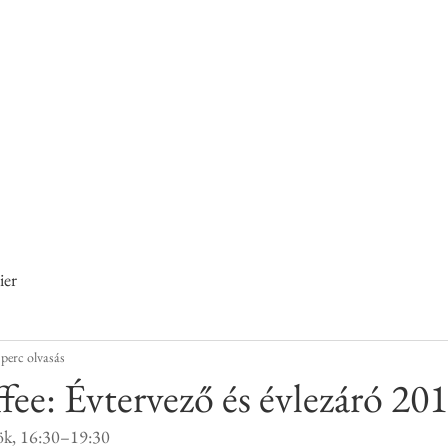
helyen című pályázat keretében működő
és KarrierPONT
Kecskemét
ier
 perc olvasás
e: Évtervező és évlezáró 20
tök, 16:30–19:30