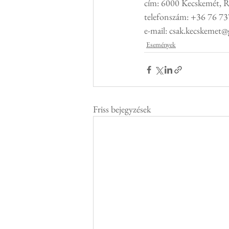
cím: 6000 Kecskemét, Re
telefonszám: +36 76 7
e-mail: csak.kecskemet
Események
Friss bejegyzések