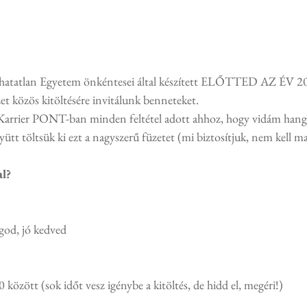
hatatlan Egyetem önkéntesei által készített ELŐTTED AZ ÉV 20
zet közös kitöltésére invitálunk benneteket.
 Karrier PONT-ban minden feltétel adott ahhoz, hogy vidám hang
ütt töltsük ki ezt a nagyszerű füzetet (mi biztosítjuk, nem kell m
al?
ágod, jó kedved
között (sok időt vesz igénybe a kitöltés, de hidd el, megéri!)