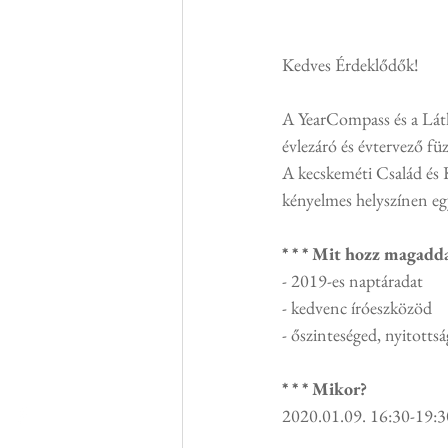
Kedves Érdeklődők!
A YearCompass és a Lát
évlezáró és évtervező fü
A kecskeméti Család és
kényelmes helyszínen egy
* * * Mit hozz magadd
- 2019-es naptáradat
- kedvenc íróeszközöd
- őszinteséged, nyitotts
* * * Mikor?
2020.01.09. 16:30-19:30 