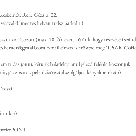
Kecskemét, Reile Géza u. 22.
d sétával díjmentes helyen tudsz parkolni!
tszám korlátozott (max. 10 fő), ezért kérünk, hogy részvételi szánd
ecskemet@gmail.com
 e-mail címen is erősítsd meg "
CSAK Coffee
em tudsz jönni, kérünk haladéktalanul jelezd felénk, köszönjük! 
, játszósarok pelenkázóasztal szolgálja a kényelmeteket :)
Sziszi
árunk! :)
 KarrierPONT