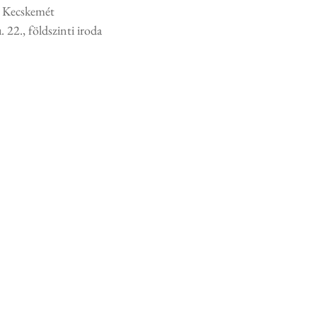
 Kecskemét
 22., földszinti iroda