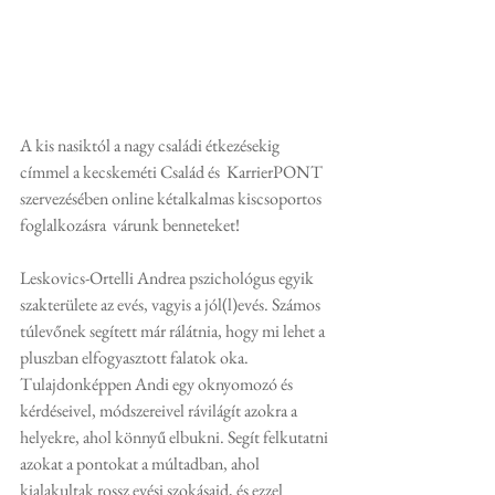
A kis nasiktól a nagy családi étkezésekig 
címmel a kecskeméti Család és  KarrierPONT 
szervezésében online kétalkalmas kiscsoportos 
foglalkozásra  várunk benneteket!
Leskovics-Ortelli Andrea pszichológus egyik 
szakterülete az evés, vagyis a jól(l)evés. Számos 
túlevőnek segített már rálátnia, hogy mi lehet a 
pluszban elfogyasztott falatok oka. 
Tulajdonképpen Andi egy oknyomozó és 
kérdéseivel, módszereivel rávilágít azokra a 
helyekre, ahol könnyű elbukni. Segít felkutatni 
azokat a pontokat a múltadban, ahol 
kialakultak rossz evési szokásaid, és ezzel 