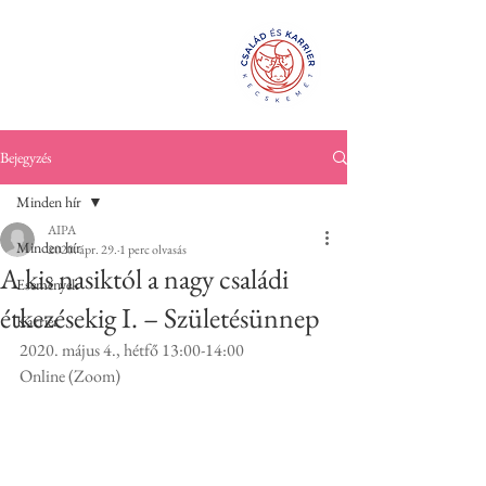
Család és
KarrierPONT
Kecskemét
Bejegyzés
Minden hír
AIPA
Minden hír
2020. ápr. 29.
1 perc olvasás
A kis nasiktól a nagy családi
Események
étkezésekig I. – Születésünnep
Karrier
2020. május 4., hétfő 13:00-14:00
Online (Zoom)