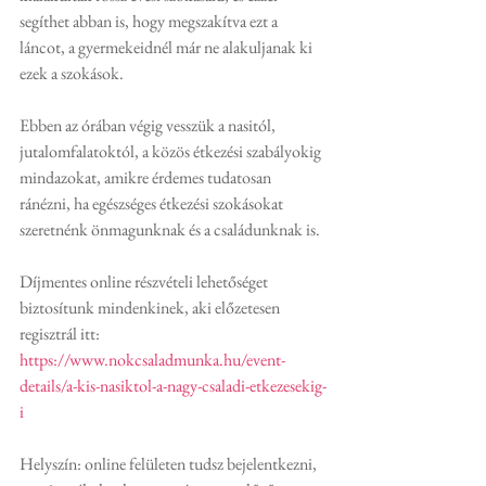
segíthet abban is, hogy megszakítva ezt a 
láncot, a gyermekeidnél már ne alakuljanak ki 
ezek a szokások.
Ebben az órában végig vesszük a nasitól, 
jutalomfalatoktól, a közös étkezési szabályokig 
mindazokat, amikre érdemes tudatosan 
ránézni, ha egészséges étkezési szokásokat 
szeretnénk önmagunknak és a családunknak is.
Díjmentes online részvételi lehetőséget 
biztosítunk mindenkinek, aki előzetesen 
regisztrál itt: 
https://www.nokcsaladmunka.hu/event-
details/a-kis-nasiktol-a-nagy-csaladi-etkezesekig-
i
Helyszín: online felületen tudsz bejelentkezni, 