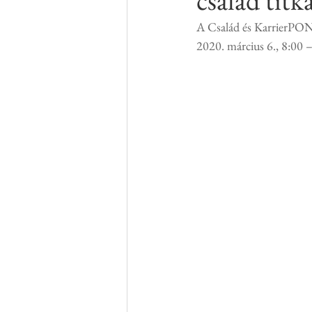
család titk
A Család és KarrierPO
2020. március 6., 8:00 –