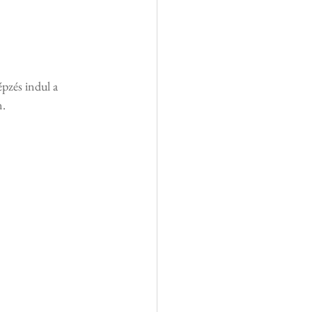
pzés indul a 
n.