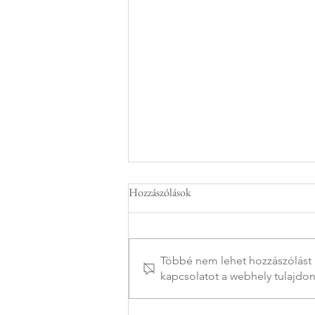
Hozzászólások
Többé nem lehet hozzászólást í
kapcsolatot a webhely tulajdon
A kis nasiktól a nagy családi