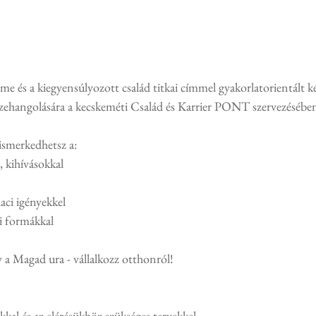
e és a kiegyensúlyozott család titkai címmel gyakorlatorientált ké
zehangolására a kecskeméti Család és Karrier PONT szervezésébe
ismerkedhetsz a:
, kihívásokkal
aci igényekkel
si formákkal
y a Magad ura - vállalkozz otthonról!
kkal és az elérésükhöz szükséges tervekkel