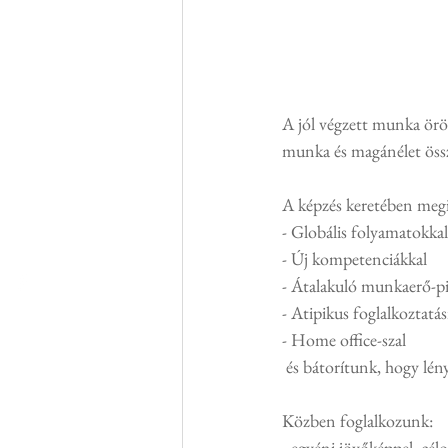
A jól végzett munka öröm
munka és magánélet öss
A képzés keretében meg
- Globális folyamatokkal
- Új kompetenciákkal
- Átalakuló munkaerő-pi
- Atipikus foglalkoztatá
- Home office-szal
 és bátorítunk, hogy lén
Közben foglalkozunk: 
- egyéni jövőképpel, célo