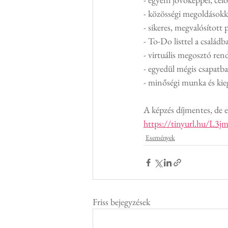
- közösségi megoldásokk
- sikeres, megvalósított 
- To-Do listtel a családb
- virtuális megosztó ren
- egyedül mégis csapatb
- minőségi munka és kieg
A képzés díjmentes, de el
https://tinyurl.hu/L3j
Események
Friss bejegyzések